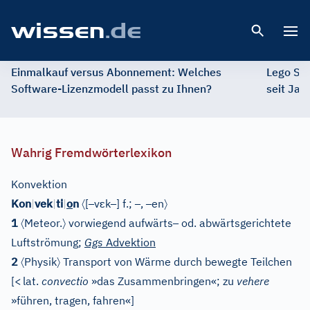
Open 
Einmalkauf versus Abonnement: Welches
Lego St
Software-Lizenzmodell passt zu Ihnen?
seit Jah
Wahrig Fremdwörterlexikon
Konvektion
〈
–
ɛ
–
–
–
〉
Kon
|
vek
|
ti
|
o
n
[
v
k
]
f.;
,
en
〈
〉
–
1
Meteor.
vorwiegend aufwärts
od. abwärtsgerichtete
Luftströmung;
Ggs
Advektion
〈
〉
2
Physik
Transport von Wärme durch bewegte Teilchen
[
<
lat.
convectio
»das Zusammenbringen«; zu
vehere
»führen, tragen, fahren«
]