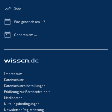
Jobs
Was geschah am ...?
Geboren am ...
Footer
Impressum
Menu
Datenschutz
Legal
Datenschutzeinstellungen
Erklärung zur Barrierefreiheit
Mediadaten
Nutzungsbedingungen
Newsletter Registrierung