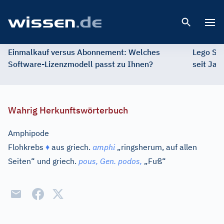
Open 
Einmalkauf versus Abonnement: Welches
Lego St
Software-Lizenzmodell passt zu Ihnen?
seit Jah
Wahrig Herkunftswörterbuch
Amphipode
Flohkrebs
♦
aus
griech.
amphi
„ringsherum, auf allen
Seiten“ und
griech.
pous,
Gen.
podos,
„Fuß“