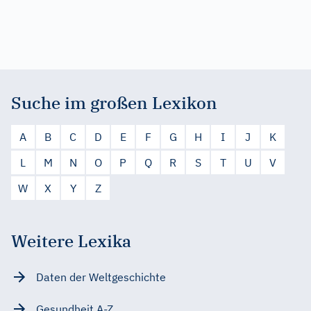
Suche im großen Lexikon
A
B
C
D
E
F
G
H
I
J
K
L
M
N
O
P
Q
R
S
T
U
V
W
X
Y
Z
Weitere Lexika
Daten der Weltgeschichte
Gesundheit A-Z