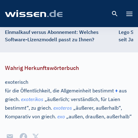
Open 
Einmalkauf versus Abonnement: Welches
Lego St
Software-Lizenzmodell passt zu Ihnen?
seit Jah
Wahrig Herkunftswörterbuch
exoterisch
für die Öffentlichkeit, die Allgemeinheit bestimmt
♦
aus
griech.
exoterikos
„äußerlich; verständlich, für Laien
bestimmt“, zu
griech.
exoteros
„äußerer, außerhalb“,
Komparativ von
griech.
exo
„außen, draußen, außerhalb“