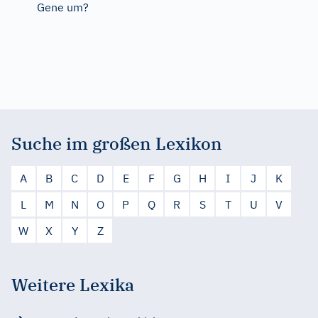
Gene um?
Suche im großen Lexikon
A
B
C
D
E
F
G
H
I
J
K
L
M
N
O
P
Q
R
S
T
U
V
W
X
Y
Z
Weitere Lexika