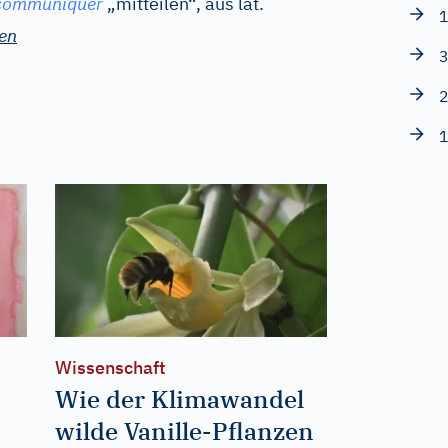
communiquer
„mitteilen“, aus
lat.
1
en
3
2
1
Wissenschaft
Wie der Klimawandel
wilde Vanille-Pflanzen