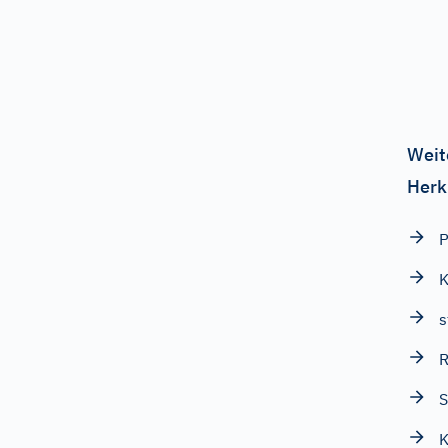
Weit
Herk
P
s
S
K