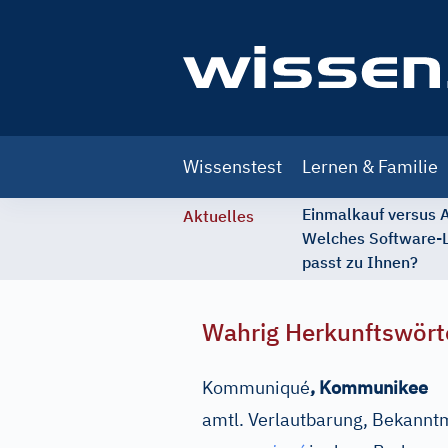
Main
Wissenstest
Lernen & Familie
navigation
Einmalkauf versus
Aktuelles
Welches Software-
passt zu Ihnen?
Wahrig Herkunftswört
Kommuniqué
,
Kommunikee
amtl. Verlautbarung, Bekannt