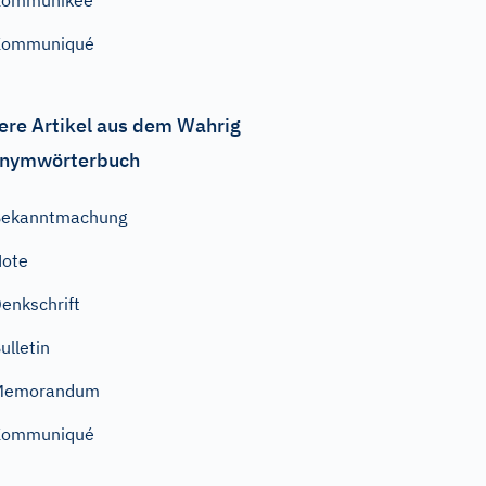
Kommunikee
Kommuniqué
ere Artikel aus dem Wahrig
nymwörterbuch
Bekanntmachung
Note
enkschrift
ulletin
Memorandum
Kommuniqué