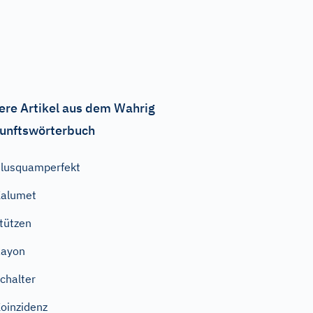
ere Artikel aus dem Wahrig
unftswörterbuch
lusquamperfekt
Kalumet
tützen
Rayon
chalter
oinzidenz