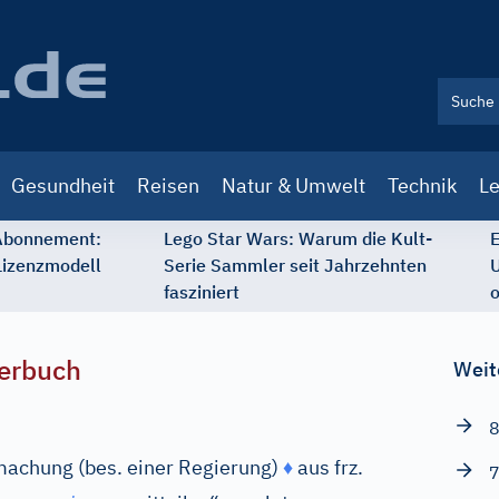
Gesundheit
Reisen
Natur & Umwelt
Technik
Le
 Abonnement:
Lego Star Wars: Warum die Kult-
E
Lizenzmodell
Serie Sammler seit Jahrzehnten
U
fasziniert
o
erbuch
Weit
8
machung (bes. einer Regierung)
♦
aus
frz.
7