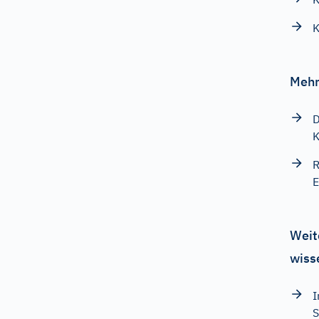
Mehr
D
K
R
E
Weit
wiss
I
S