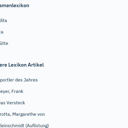
amenlexikon
dita
ta
ütte
ere Lexikon Artikel
portler des Jahres
eyer, Frank
as Versteck
rotta, Margarethe von
leinschmidt (Auflistung)