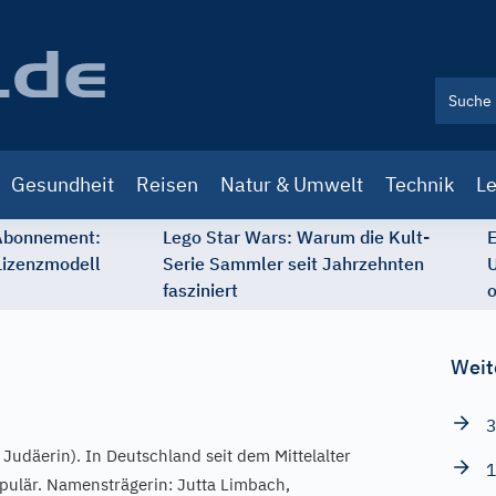
Gesundheit
Reisen
Natur & Umwelt
Technik
Le
 Abonnement:
Lego Star Wars: Warum die Kult-
E
Lizenzmodell
Serie Sammler seit Jahrzehnten
U
fasziniert
o
Weit
3
Judäerin). In Deutschland seit dem Mittelalter
1
pulär. Namensträgerin: Jutta Limbach,