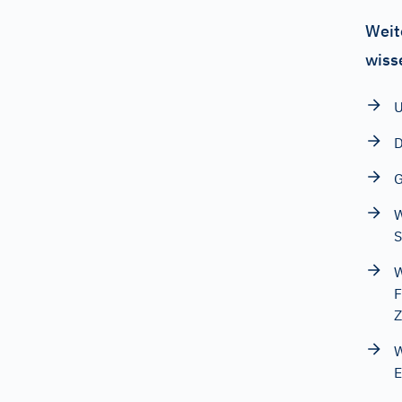
Weit
wiss
U
D
G
W
S
W
F
Z
W
E