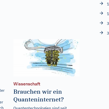
1
1
3
3
Wissenschaft
Brauchen wir ein
ter
Quanteninternet?
er
ch
Quantentechnologien sind seit