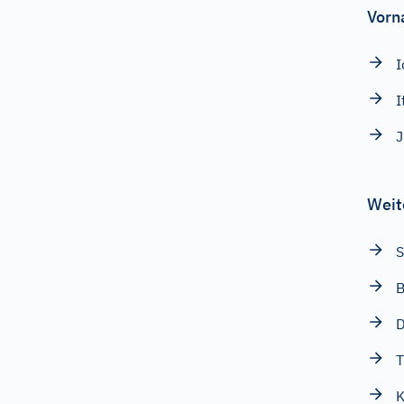
Vorn
I
I
J
Weit
S
B
D
T
K