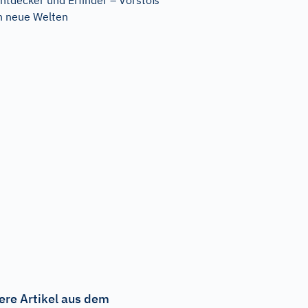
ntdecker und Erfinder – Vorstoß
n neue Welten
ere Artikel aus dem