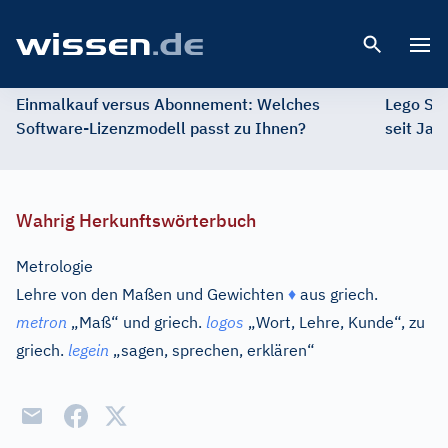
Open 
Einmalkauf versus Abonnement: Welches
Lego St
Software-Lizenzmodell passt zu Ihnen?
seit Jah
Wahrig Herkunftswörterbuch
Metrologie
Lehre von den Maßen und Gewichten
♦
aus
griech.
metron
„Maß“ und
griech.
logos
„Wort, Lehre, Kunde“, zu
griech.
legein
„sagen, sprechen, erklären“