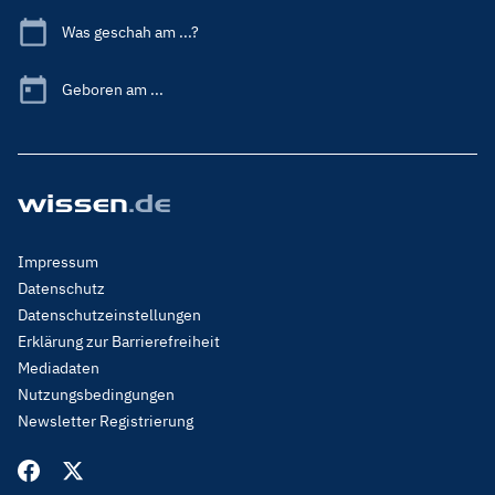
Was geschah am ...?
Geboren am ...
Footer
Impressum
Menu
Datenschutz
Legal
Datenschutzeinstellungen
Erklärung zur Barrierefreiheit
Mediadaten
Nutzungsbedingungen
Newsletter Registrierung