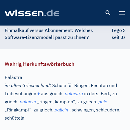
Open 
Einmalkauf versus Abonnement: Welches
Lego St
Software-Lizenzmodell passt zu Ihnen?
seit Jah
Wahrig Herkunftswörterbuch
Palästra
im alten Griechenland:
Schule für Ringen, Fechten und
Leibesübungen
♦
aus
griech.
palaistra
in ders. Bed., zu
griech.
palaiein
„ringen, kämpfen“, zu
griech.
pale
„Ringkampf“, zu
griech.
pallein
„schwingen, schleudern,
schütteln“