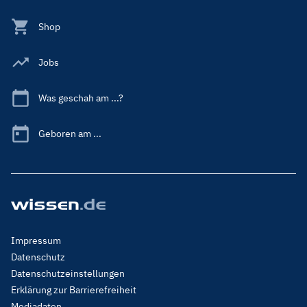
Shop
Jobs
Was geschah am ...?
Geboren am ...
Footer
Impressum
Menu
Datenschutz
Legal
Datenschutzeinstellungen
Erklärung zur Barrierefreiheit
Mediadaten