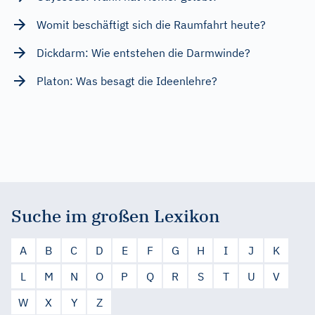
Womit beschäftigt sich die Raumfahrt heute?
Dickdarm: Wie entstehen die Darmwinde?
Platon: Was besagt die Ideenlehre?
Suche im großen Lexikon
A
B
C
D
E
F
G
H
I
J
K
L
M
N
O
P
Q
R
S
T
U
V
W
X
Y
Z