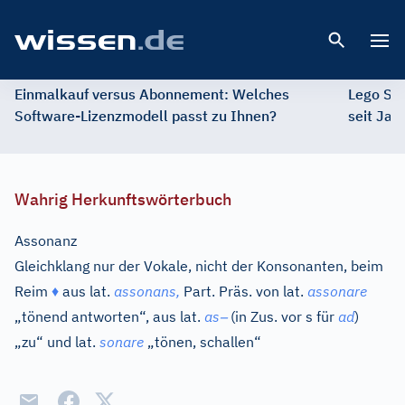
Open 
Einmalkauf versus Abonnement: Welches
Lego St
Software-Lizenzmodell passt zu Ihnen?
seit Jah
Wahrig Herkunftswörterbuch
Assonanz
Gleichklang nur der Vokale, nicht der Konsonanten, beim
Reim
♦
aus
lat.
assonans,
Part. Präs. von
lat.
assonare
–
„tönend antworten“, aus
lat.
as
(in Zus. vor s für
ad
)
„zu“ und
lat.
sonare
„tönen, schallen“