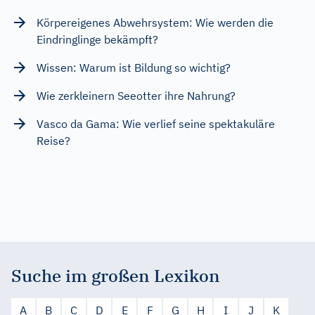
Körpereigenes Abwehrsystem: Wie werden die
Eindringlinge bekämpft?
Wissen: Warum ist Bildung so wichtig?
Wie zerkleinern Seeotter ihre Nahrung?
Vasco da Gama: Wie verlief seine spektakuläre
Reise?
Suche im großen Lexikon
A
B
C
D
E
F
G
H
I
J
K