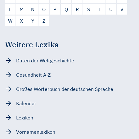
L
M
N
O
P
Q
R
S
T
U
V
W
X
Y
Z
Weitere Lexika
Daten der Weltgeschichte
Gesundheit A-Z
Großes Wörterbuch der deutschen Sprache
Kalender
Lexikon
Vornamenlexikon