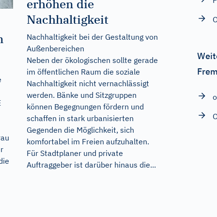
P
erhöhen die
Nachhaltigkeit
O
n
Nachhaltigkeit bei der Gestaltung von
Außenbereichen
Weit
Neben der ökologischen sollte gerade
Frem
im öffentlichen Raum die soziale
e
Nachhaltigkeit nicht vernachlässigt
werden. Bänke und Sitzgruppen
o
E
können Begegnungen fördern und
O
schaffen in stark urbanisierten
Gegenden die Möglichkeit, sich
rau
komfortabel im Freien aufzuhalten.
r
Für Stadtplaner und private
die
Auftraggeber ist darüber hinaus die...