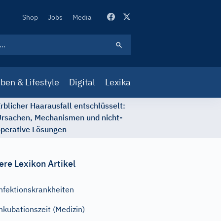
Secondary
Shop
Jobs
Media
Navigation
ben & Lifestyle
Digital
Lexika
rblicher Haarausfall entschlüsselt:
rsachen, Mechanismen und nicht-
perative Lösungen
ere Lexikon Artikel
nfektionskrankheiten
nkubationszeit (Medizin)