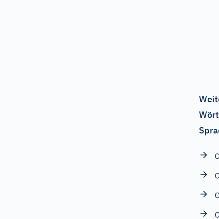
Weit
Wört
Spra
O
O
O
O