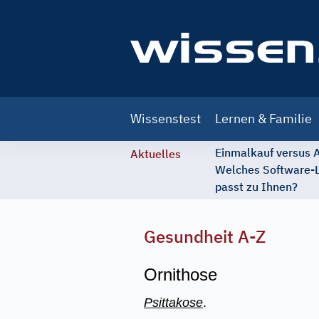
Main
Wissenstest
Lernen & Familie
navigation
Einmalkauf versus
Aktuelles
Welches Software-
passt zu Ihnen?
Gesundheit A-Z
Ornithose
Psittakose
.