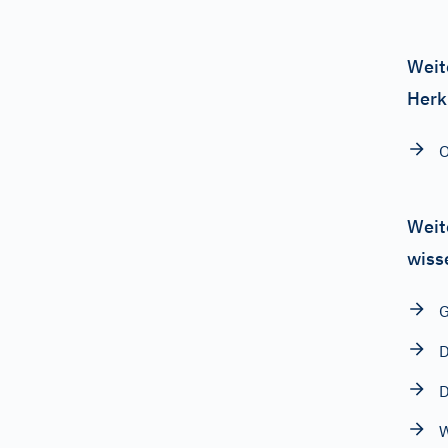
Weit
Herk
O
Weit
wiss
G
D
D
W