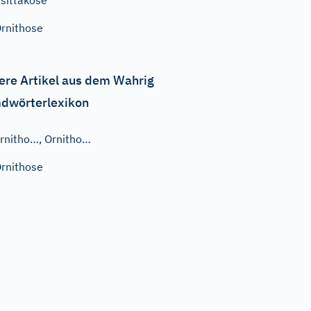
sittakose
rnithose
ere Artikel aus dem Wahrig
dwörterlexikon
rnitho…, Ornitho…
rnithose