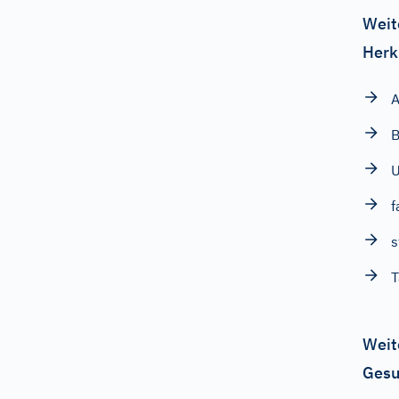
Weit
Herk
B
f
s
Weit
Gesu