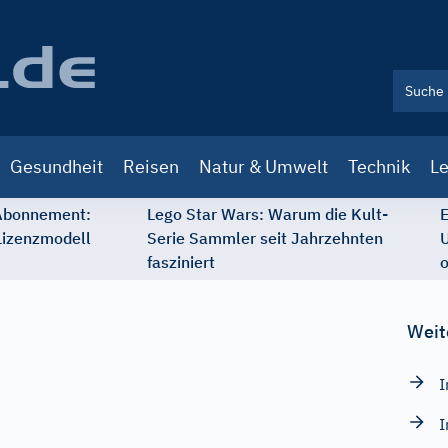
Gesundheit
Reisen
Natur & Umwelt
Technik
Le
 Abonnement:
Lego Star Wars: Warum die Kult-
E
Lizenzmodell
Serie Sammler seit Jahrzehnten
U
fasziniert
o
Weit
I
I