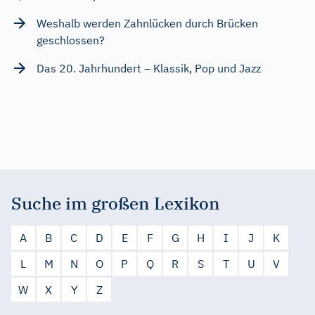
Weshalb werden Zahnlücken durch Brücken
geschlossen?
Das 20. Jahrhundert – Klassik, Pop und Jazz
Suche im großen Lexikon
A
B
C
D
E
F
G
H
I
J
K
L
M
N
O
P
Q
R
S
T
U
V
W
X
Y
Z