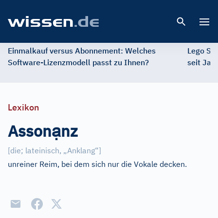
Open 
Einmalkauf versus Abonnement: Welches
Lego St
Software-Lizenzmodell passt zu Ihnen?
seit Jah
Lexikon
ạ
Asson
nz
[
die; lateinisch, „Anklang“
]
unreiner Reim, bei dem sich nur die Vokale decken.