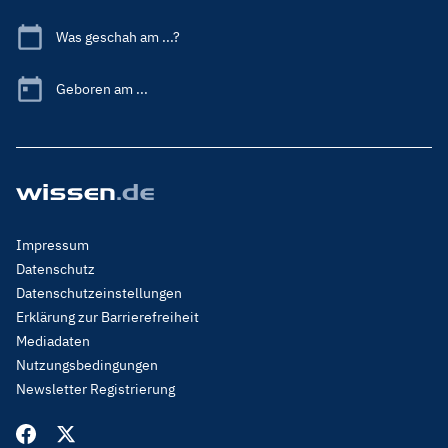
Was geschah am ...?
Geboren am ...
Footer
Impressum
Menu
Datenschutz
Legal
Datenschutzeinstellungen
Erklärung zur Barrierefreiheit
Mediadaten
Nutzungsbedingungen
Newsletter Registrierung