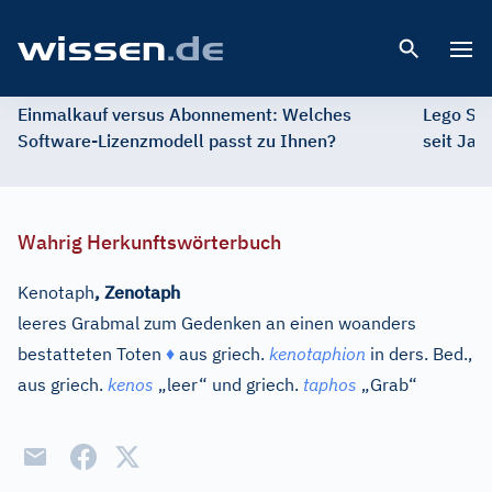
Open 
Einmalkauf versus Abonnement: Welches
Lego St
Software-Lizenzmodell passt zu Ihnen?
seit Jah
Wahrig Herkunftswörterbuch
Kenotaph
,
Zenotaph
leeres Grabmal zum Gedenken an einen woanders
bestatteten Toten
♦
aus
griech.
kenotaphion
in ders. Bed.,
aus
griech.
kenos
„leer“ und
griech.
taphos
„Grab“