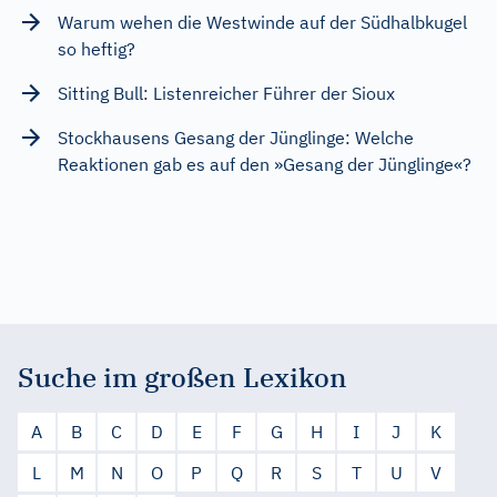
Warum wehen die Westwinde auf der Südhalbkugel
so heftig?
Sitting Bull: Listenreicher Führer der Sioux
Stockhausens Gesang der Jünglinge: Welche
Reaktionen gab es auf den »Gesang der Jünglinge«?
Suche im großen Lexikon
A
B
C
D
E
F
G
H
I
J
K
L
M
N
O
P
Q
R
S
T
U
V