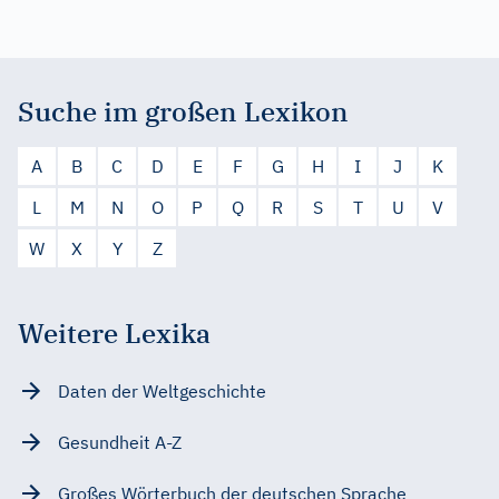
Suche im großen Lexikon
A
B
C
D
E
F
G
H
I
J
K
L
M
N
O
P
Q
R
S
T
U
V
W
X
Y
Z
Weitere Lexika
Daten der Weltgeschichte
Gesundheit A-Z
Großes Wörterbuch der deutschen Sprache