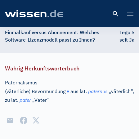
Open 
Einmalkauf versus Abonnement: Welches
Lego St
Software-Lizenzmodell passt zu Ihnen?
seit Jah
Wahrig Herkunftswörterbuch
Paternalismus
(väterliche) Bevormundung
♦
aus
lat.
paternus
„väterlich“,
zu
lat.
pater
„Vater“