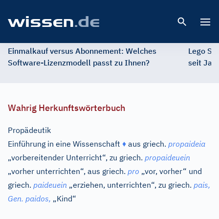
Open 
Einmalkauf versus Abonnement: Welches
Lego St
Software-Lizenzmodell passt zu Ihnen?
seit Jah
Wahrig Herkunftswörterbuch
Propädeutik
Einführung in eine Wissenschaft
♦
aus
griech.
propaideia
„vorbereitender Unterricht“, zu
griech.
propaideuein
„vorher unterrichten“, aus
griech.
pro
„vor, vorher“ und
griech.
paideuein
„erziehen, unterrichten“, zu
griech.
pais,
Gen.
paidos,
„Kind“