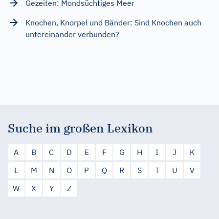
Gezeiten: Mondsüchtiges Meer
Knochen, Knorpel und Bänder: Sind Knochen auch
untereinander verbunden?
Suche im großen Lexikon
A
B
C
D
E
F
G
H
I
J
K
L
M
N
O
P
Q
R
S
T
U
V
W
X
Y
Z