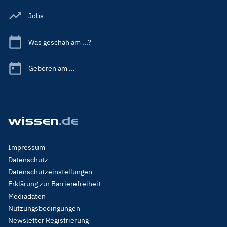
Jobs
Was geschah am ...?
Geboren am ...
Footer
Impressum
Menu
Datenschutz
Legal
Datenschutzeinstellungen
Erklärung zur Barrierefreiheit
Mediadaten
Nutzungsbedingungen
Newsletter Registrierung