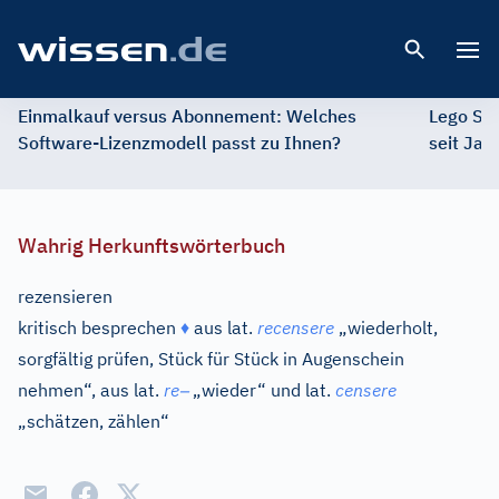
Open 
Einmalkauf versus Abonnement: Welches
Lego St
Software-Lizenzmodell passt zu Ihnen?
seit Jah
Wahrig Herkunftswörterbuch
rezensieren
kritisch besprechen
♦
aus
lat.
recensere
„wiederholt,
sorgfältig prüfen, Stück für Stück in Augenschein
–
nehmen“, aus
lat.
re
„wieder“ und
lat.
censere
„schätzen, zählen“