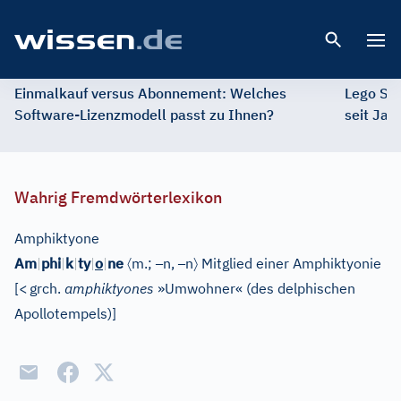
Open 
Einmalkauf versus Abonnement: Welches
Lego St
Software-Lizenzmodell passt zu Ihnen?
seit Jah
Wahrig Fremdwörterlexikon
Amphiktyone
〈
–
–
〉
Am
|
phi
|
k
|
ty
|
o
|
ne
m.;
n,
n
Mitglied einer Amphiktyonie
[
<
grch.
amphiktyones
»Umwohner« (des delphischen
Apollotempels)
]