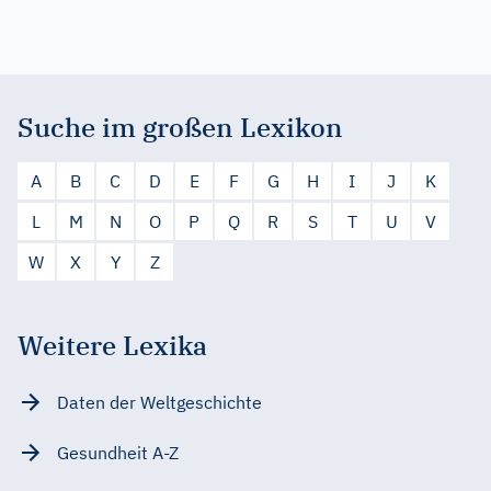
Suche im großen Lexikon
A
B
C
D
E
F
G
H
I
J
K
L
M
N
O
P
Q
R
S
T
U
V
W
X
Y
Z
Weitere Lexika
Daten der Weltgeschichte
Gesundheit A-Z