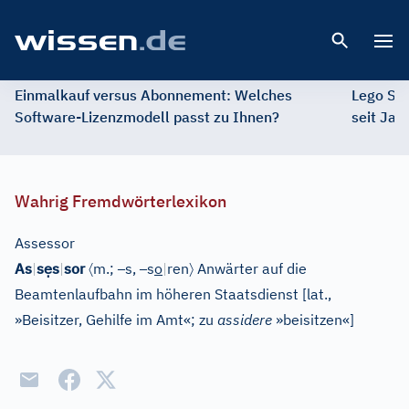
Open 
Einmalkauf versus Abonnement: Welches
Lego St
Software-Lizenzmodell passt zu Ihnen?
seit Jah
Wahrig Fremdwörterlexikon
Assessor
ẹ
〈
–
–
〉
As
|
s
s
|
sor
m.;
s,
s
o
|
ren
Anwärter auf die
Beamtenlaufbahn im höheren Staatsdienst
[
lat.,
»Beisitzer, Gehilfe im Amt«; zu
assidere
»beisitzen«
]