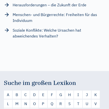
Herausforderungen – die Zukunft der Erde
Menschen- und Bürgerrechte: Freiheiten für das
Individuum
Soziale Konflikte: Welche Ursachen hat
abweichendes Verhalten?
Suche im großen Lexikon
A
B
C
D
E
F
G
H
I
J
K
L
M
N
O
P
Q
R
S
T
U
V