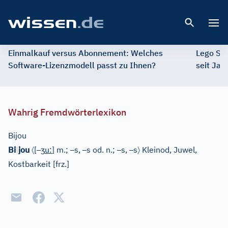
Open 
Einmalkauf versus Abonnement: Welches
Lego St
Software-Lizenzmodell passt zu Ihnen?
seit Jah
Wahrig Fremdwörterlexikon
Bijou
〈
–
ʒ
–
–
–
–
〉
Bi
|
jou
[
u
:
]
m.;
s,
s
od.
n.;
s,
s
Kleinod, Juwel,
Kostbarkeit
[
frz.
]