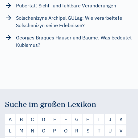
Pubertät: Sicht- und fühlbare Veränderungen
Solschenizyns Archipel GULag: Wie verarbeitete
Solschenizyn seine Erlebnisse?
Georges Braques Häuser und Bäume: Was bedeutet
Kubismus?
Suche im großen Lexikon
A
B
C
D
E
F
G
H
I
J
K
L
M
N
O
P
Q
R
S
T
U
V