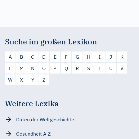
Suche im großen Lexikon
A
B
C
D
E
F
G
H
I
J
K
L
M
N
O
P
Q
R
S
T
U
V
W
X
Y
Z
Weitere Lexika
Daten der Weltgeschichte
Gesundheit A-Z