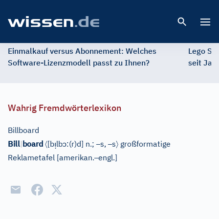
Open 
Einmalkauf versus Abonnement: Welches
Lego St
Software-Lizenzmodell passt zu Ihnen?
seit Jah
Wahrig Fremdwörterlexikon
Billboard
〈
ı̣
ɔ
–
–
〉
Bill
|
board
[
b
lb
:(r)d
]
n.;
s,
s
großformatige
–
Reklametafel
[
amerikan.
engl.
]