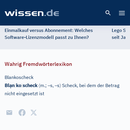
Open 
Einmalkauf versus Abonnement: Welches
Lego St
Software-Lizenzmodell passt zu Ihnen?
seit Jah
Wahrig Fremdwörterlexikon
Blankoscheck
ạ
〈
–
–
〉
Bl
n
|
ko
|
scheck
m.;
s,
s
Scheck, bei dem der Betrag
nicht eingesetzt ist