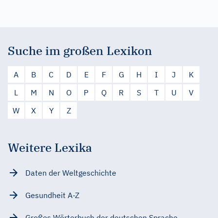
Suche im großen Lexikon
A
B
C
D
E
F
G
H
I
J
K
L
M
N
O
P
Q
R
S
T
U
V
W
X
Y
Z
Weitere Lexika
Daten der Weltgeschichte
Gesundheit A-Z
Großes Wörterbuch der deutschen Sprache