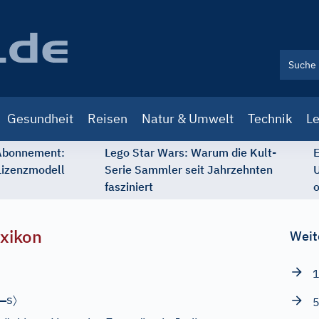
Gesundheit
Reisen
Natur & Umwelt
Technik
Le
 Abonnement:
Lego Star Wars: Warum die Kult-
E
Lizenzmodell
Serie Sammler seit Jahrzehnten
U
fasziniert
o
xikon
Weit
1
–
〉
s
5