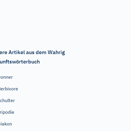
ere Artikel aus dem Wahrig
unftswörterbuch
Donner
erbivore
chulter
ripodie
iakon