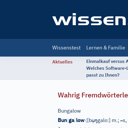
Main
Wissenstest
Lernen & Familie
navigation
Einmalkauf versus
Aktuelles
Welches Software-
passt zu Ihnen?
Wahrig Fremdwörterle
Bungalow
〈
ụ
ŋ
–
Bun
|
ga
|
low
[
b
galo:
]
m.;
s,