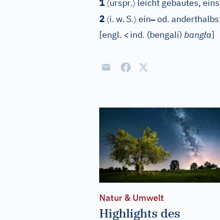
〈
〉
1
urspr.
leicht gebautes, ein
〈
〉
–
2
i.
w.
S.
ein
od. anderthalb
[
engl.
<
ind. (bengali)
bangla
]
Natur & Umwelt
Highlights des