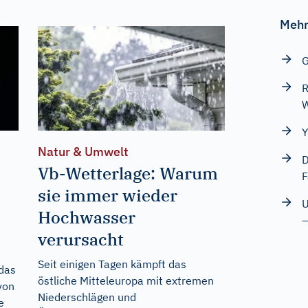
Mehr
G
R
W
Y
Natur & Umwelt
D
Vb-Wetterlage: Warum
F
sie immer wieder
U
Hochwasser
–
verursacht
Seit einigen Tagen kämpft das
 das
östliche Mitteleuropa mit extremen
von
Niederschlägen und
e