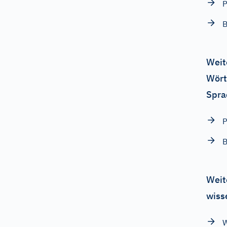
P
Weit
Wört
Spra
P
Weit
wiss
W