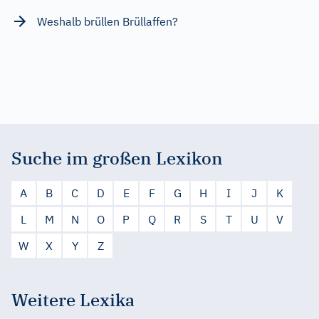
Weshalb brüllen Brüllaffen?
Suche im großen Lexikon
A
B
C
D
E
F
G
H
I
J
K
L
M
N
O
P
Q
R
S
T
U
V
W
X
Y
Z
Weitere Lexika