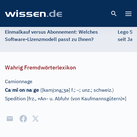
Open 
Einmalkauf versus Abonnement: Welches
Lego St
Software-Lizenzmodell passt zu Ihnen?
seit Jah
Wahrig Fremdwörterlexikon
Camionnage
〈
ɔ
ʒ
ə
–
〉
Ca
|
mi
|
on
|
na
|
ge
[kamj
n
a
:
]
f.;
; unz.;
schweiz.
–
Spedition
[
frz., »An
u. Abfuhr (von Kaufmannsgütern)«
]