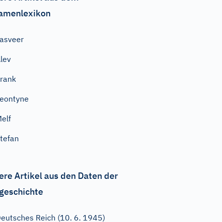
amenlexikon
asveer
lev
rank
eontyne
elf
tefan
ere Artikel aus den Daten der
geschichte
eutsches Reich (10. 6. 1945)