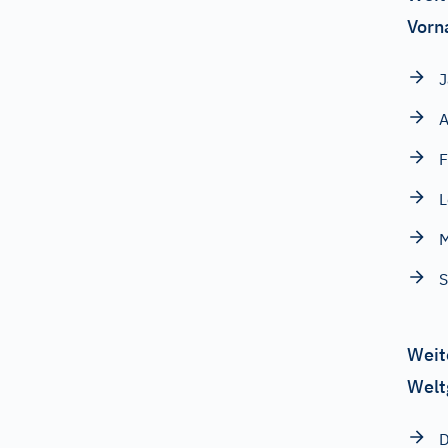
Vorn
J
A
F
L
M
S
Weit
Welt
D