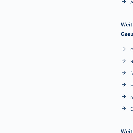
A
Weit
Gesu
G
R
f
E
m
D
Weit