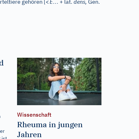
…
rteltiere gehören
[
<
E
+ lat.
dens,
Gen.
d
Wissenschaft
n
Rheuma in jungen
n
ter
Jahren
ist