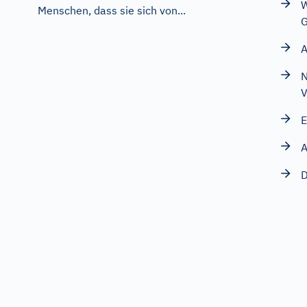
W
Menschen, dass sie sich von...
G
A
N
V
E
A
D