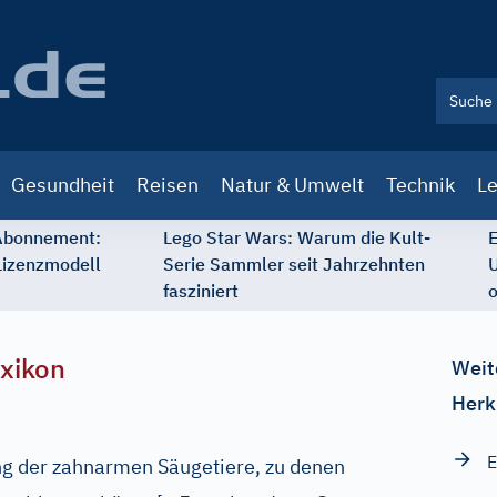
Gesundheit
Reisen
Natur & Umwelt
Technik
Le
 Abonnement:
Lego Star Wars: Warum die Kult-
E
Lizenzmodell
Serie Sammler seit Jahrzehnten
U
fasziniert
o
xikon
Weit
Herk
E
g der zahnarmen Säugetiere, zu denen