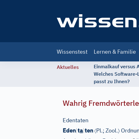
Main
Wissenstest
Lernen & Familie
navigation
Einmalkauf versus
Aktuelles
Welches Software-
passt zu Ihnen?
Wahrig Fremdwörterle
Edentaten
〈
〉
Eden
|
t
a
|
ten
Pl.
;
Zool.
Ordnun