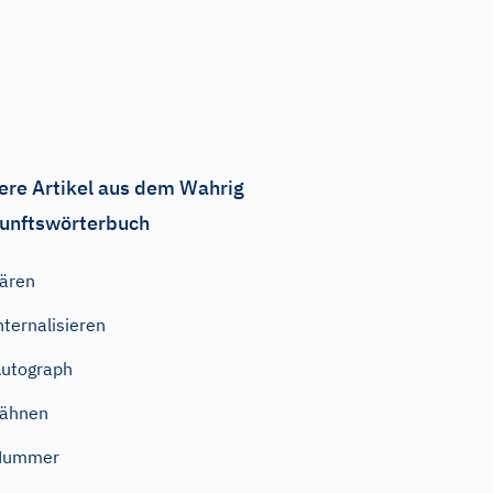
ere Artikel aus dem Wahrig
unftswörterbuch
ären
nternalisieren
utograph
gähnen
Nummer