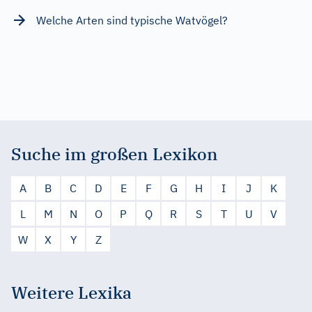
Welche Arten sind typische Watvögel?
Suche im großen Lexikon
A
B
C
D
E
F
G
H
I
J
K
L
M
N
O
P
Q
R
S
T
U
V
W
X
Y
Z
Weitere Lexika