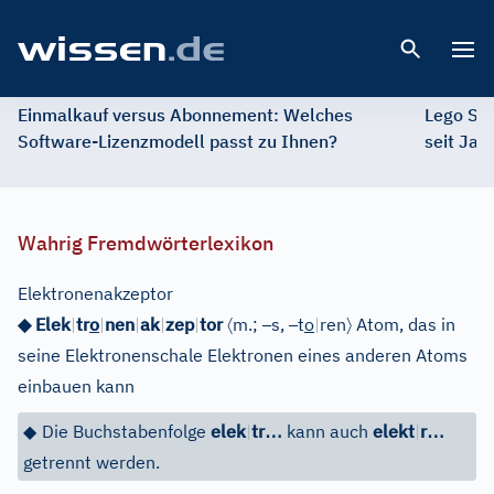
Open 
Einmalkauf versus Abonnement: Welches
Lego St
Software-Lizenzmodell passt zu Ihnen?
seit Jah
Wahrig Fremdwörterlexikon
Elektronenakzeptor
〈
–
–
〉
◆ Elek
|
tr
o
|
nen
|
ak
|
zep
|
tor
m.;
s,
t
o
|
ren
Atom, das in
seine Elektronenschale Elektronen eines anderen Atoms
einbauen kann
…
…
◆
Die Buchstabenfolge
elek
|
tr
kann auch
elekt
|
r
getrennt werden.