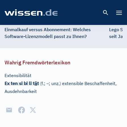
Open 
Einmalkauf versus Abonnement: Welches
Lego St
Software-Lizenzmodell passt zu Ihnen?
seit Jah
Wahrig Fremdwörterlexikon
Extensibilität
〈
–
〉
Ex
|
ten
|
si
|
bi
|
li
|
t
ä
t
f.;
; unz.
extensible Beschaffenheit,
Ausdehnbarkeit