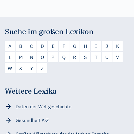
Suche im großen Lexikon
A
B
C
D
E
F
G
H
I
J
K
L
M
N
O
P
Q
R
S
T
U
V
W
X
Y
Z
Weitere Lexika
Daten der Weltgeschichte
Gesundheit A-Z
Großes Wörterbuch der deutschen Sprache