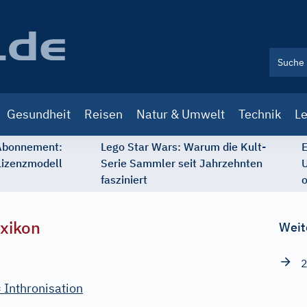
Gesundheit
Reisen
Natur & Umwelt
Technik
Le
 Abonnement:
Lego Star Wars: Warum die Kult-
E
Lizenzmodell
Serie Sammler seit Jahrzehnten
U
fasziniert
o
xikon
Weit
2
 Inthronisation