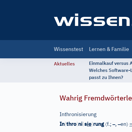
Main
Wissenstest
Lernen & Familie
navigation
Einmalkauf versus
Aktuelles
Welches Software-
passt zu Ihnen?
Wahrig Fremdwörterle
Inthronisierung
〈
–
–
〉
In
|
thro
|
ni
|
s
ie
|
rung
f.;
,
en
=