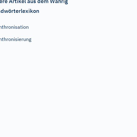
ere Artikel aus dem Wahrig
dwörterlexikon
nthronisation
nthronisierung