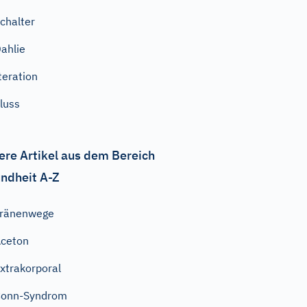
chalter
ahlie
teration
luss
ere Artikel aus dem Bereich
ndheit A-Z
Tränenwege
ceton
xtrakorporal
Conn-Syndrom