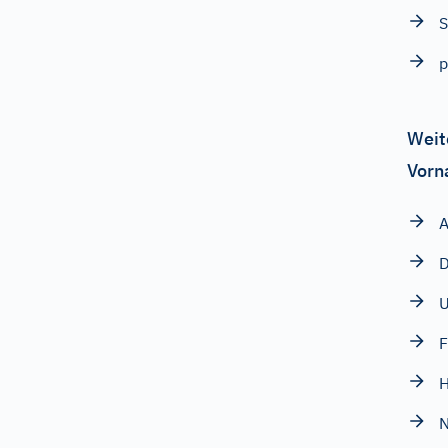
S
p
Weit
Vorn
A
D
U
F
H