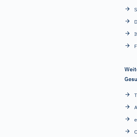
S
D
I
F
Weit
Gesu
A
e