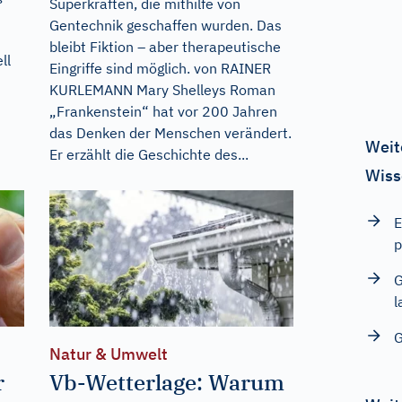
Superkräften, die mithilfe von
Gentechnik geschaffen wurden. Das
bleibt Fiktion – aber therapeutische
ll
Eingriffe sind möglich. von RAINER
KURLEMANN Mary Shelleys Roman
„Frankenstein“ hat vor 200 Jahren
das Denken der Menschen verändert.
Weit
Er erzählt die Geschichte des...
Wiss
E
p
G
l
G
Natur & Umwelt
r
Vb-Wetterlage: Warum