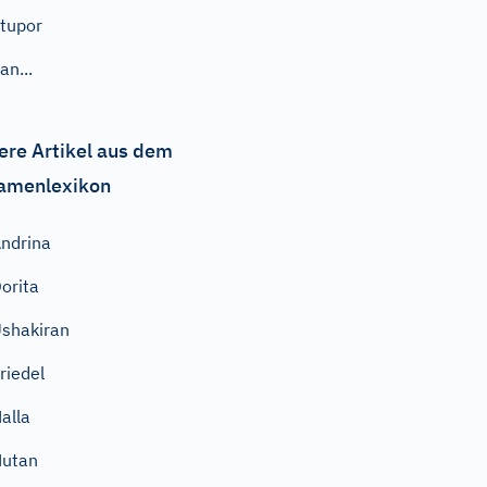
tupor
an...
ere Artikel aus dem
amenlexikon
ndrina
orita
shakiran
riedel
alla
Nutan