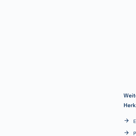
Weit
Herk
E
P