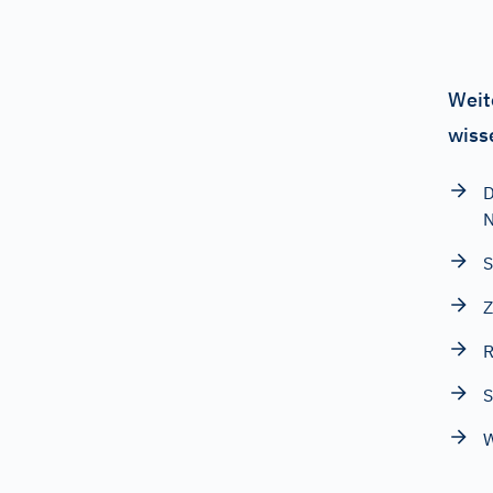
Weit
wiss
D
N
S
Z
R
S
W