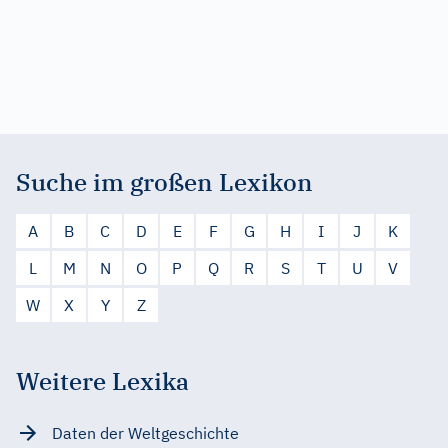
Suche im großen Lexikon
A
B
C
D
E
F
G
H
I
J
K
L
M
N
O
P
Q
R
S
T
U
V
W
X
Y
Z
Weitere Lexika
Daten der Weltgeschichte