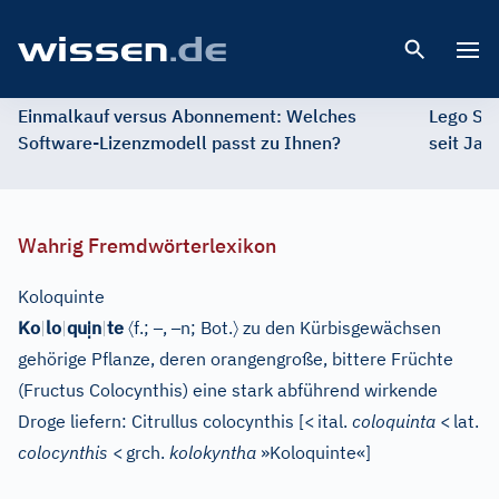
Open 
Einmalkauf versus Abonnement: Welches
Lego St
Software-Lizenzmodell passt zu Ihnen?
seit Jah
Wahrig Fremdwörterlexikon
Koloquinte
ị
〈
–
–
〉
Ko
|
lo
|
qu
n
|
te
f.;
,
n;
Bot.
zu den Kürbisgewächsen
gehörige Pflanze, deren orangengroße, bittere Früchte
(Fructus Colocynthis) eine stark abführend wirkende
Droge liefern: Citrullus colocynthis
[
<
ital.
coloquinta
<
lat.
colocynthis
<
grch.
kolokyntha
»Koloquinte«
]