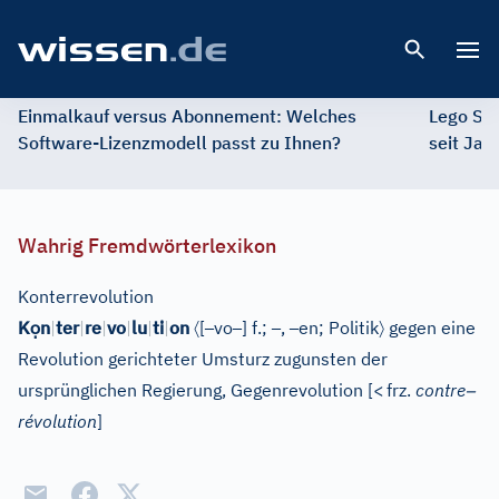
Open 
Einmalkauf versus Abonnement: Welches
Lego St
Software-Lizenzmodell passt zu Ihnen?
seit Jah
Wahrig Fremdwörterlexikon
Konterrevolution
ọ
〈
–
–
–
–
〉
K
n
|
ter
|
re
|
vo
|
lu
|
ti
|
on
[
vo
]
f.;
,
en;
Politik
gegen eine
Revolution gerichteter Umsturz zugunsten der
–
ursprünglichen Regierung, Gegenrevolution
[
<
frz.
contre
révolution
]