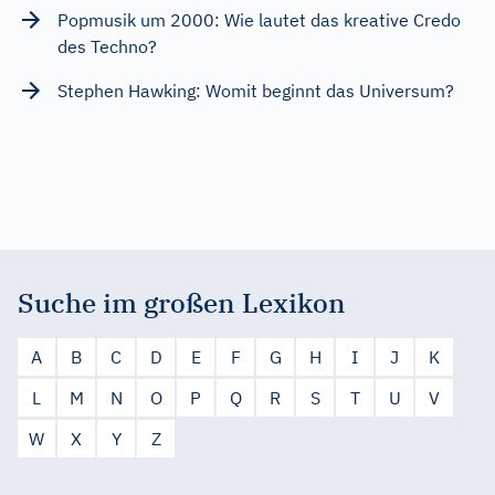
Popmusik um 2000: Wie lautet das kreative Credo
des Techno?
Stephen Hawking: Womit beginnt das Universum?
Suche im großen Lexikon
A
B
C
D
E
F
G
H
I
J
K
L
M
N
O
P
Q
R
S
T
U
V
W
X
Y
Z