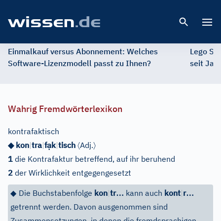
Open 
Einmalkauf versus Abonnement: Welches
Lego St
Software-Lizenzmodell passt zu Ihnen?
seit Jah
Wahrig Fremdwörterlexikon
kontrafaktisch
ạ
〈
〉
◆ kon
|
tra
|
f
k
|
tisch
Adj.
1
die Kontrafaktur betreffend, auf ihr beruhend
2
der Wirklichkeit entgegengesetzt
…
…
◆
Die Buchstabenfolge
kon
|
tr
kann auch
kont
|
r
getrennt werden. Davon ausgenommen sind
Zusammensetzungen, in denen die fremdsprachigen