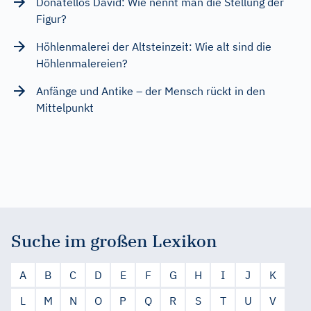
Donatellos David: Wie nennt man die Stellung der
Figur?
Höhlenmalerei der Altsteinzeit: Wie alt sind die
Höhlenmalereien?
Anfänge und Antike – der Mensch rückt in den
Mittelpunkt
Suche im großen Lexikon
A
B
C
D
E
F
G
H
I
J
K
L
M
N
O
P
Q
R
S
T
U
V