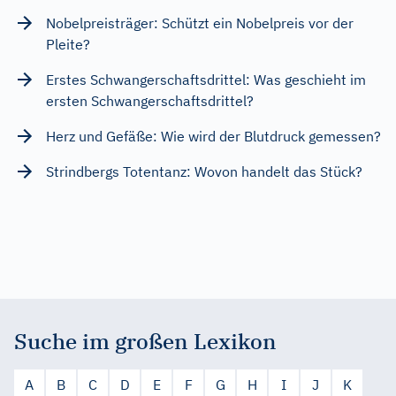
Nobelpreisträger: Schützt ein Nobelpreis vor der
Pleite?
Erstes Schwangerschaftsdrittel: Was geschieht im
ersten Schwangerschaftsdrittel?
Herz und Gefäße: Wie wird der Blutdruck gemessen?
Strindbergs Totentanz: Wovon handelt das Stück?
Suche im großen Lexikon
A
B
C
D
E
F
G
H
I
J
K