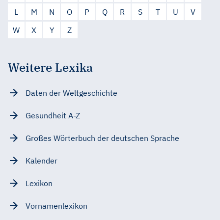
L
M
N
O
P
Q
R
S
T
U
V
W
X
Y
Z
Weitere Lexika
Daten der Weltgeschichte
Gesundheit A-Z
Großes Wörterbuch der deutschen Sprache
Kalender
Lexikon
Vornamenlexikon