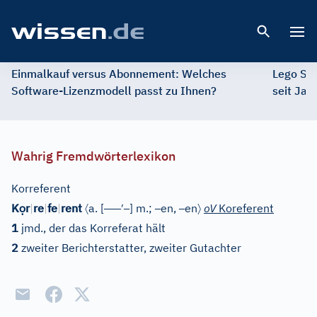
Open 
Einmalkauf versus Abonnement: Welches
Lego St
Software-Lizenzmodell passt zu Ihnen?
seit Jah
Wahrig Fremdwörterlexikon
Korreferent
ọ
〈
–
–
–
′
–
–
–
〉
K
r
|
re
|
fe
|
rent
a.
[
]
m.;
en,
en
oV
Koreferent
1
jmd., der das Korreferat hält
2
zweiter Berichterstatter, zweiter Gutachter