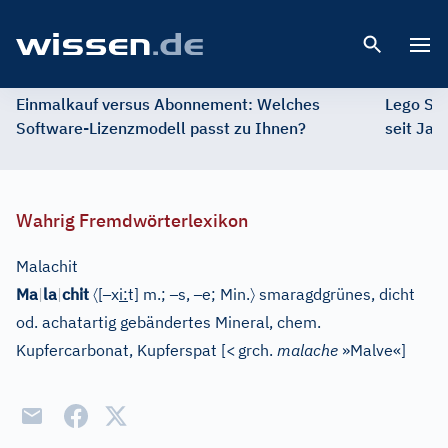
Open 
Einmalkauf versus Abonnement: Welches
Lego St
Software-Lizenzmodell passt zu Ihnen?
seit Jah
Wahrig Fremdwörterlexikon
Malachit
〈
–
–
–
〉
Ma
|
la
|
chit
[
x
i
:
t
]
m.;
s,
e;
Min.
smaragdgrünes, dicht
od. achatartig gebändertes Mineral, chem.
Kupfercarbonat, Kupferspat
[
<
grch.
malache
»Malve«
]