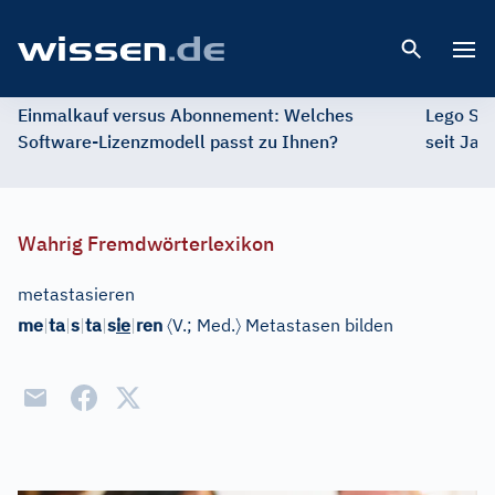
Open 
Einmalkauf versus Abonnement: Welches
Lego St
Software-Lizenzmodell passt zu Ihnen?
seit Jah
Wahrig Fremdwörterlexikon
metastasieren
〈
〉
me
|
ta
|
s
|
ta
|
s
ie
|
ren
V.
;
Med.
Metastasen bilden