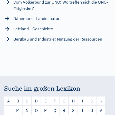
Vom Völkerbund zur UNO: Wo treffen sich die UNO-
Mitglieder?
Dänemark - Landesnatur
Lettland - Geschichte
Bergbau und Industrie: Nutzung der Ressourcen
Suche im großen Lexikon
A
B
C
D
E
F
G
H
I
J
K
L
M
N
O
P
Q
R
S
T
U
V