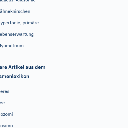
ähneknirschen
ypertonie, primäre
ebenserwartung
Myometrium
ere Artikel aus dem
amenlexikon
eres
ee
Nozomi
Cosimo