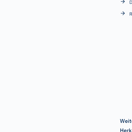
D
R
Weit
Herk