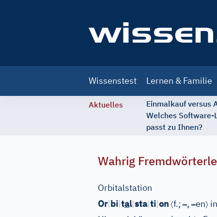
Main
Wissenstest
Lernen & Familie
navigation
Einmalkauf versus
Aktuelles
Welches Software-
passt zu Ihnen?
Wahrig Fremdwörterle
Orbitalstation
〈
–
–
〉
Or
|
bi
|
t
a
l
|
sta
|
ti
|
on
f.;
,
en
in