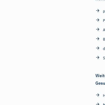
p
A
B
d
S
Weit
Gesu
H
M