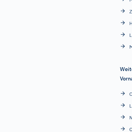
Z
H
L
Weit
Vorn
C
L