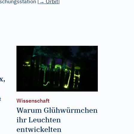
schungsstation
[
→
Orbit
]
x,
t
Wissenschaft
Warum Glühwürmchen
ihr Leuchten
entwickelten