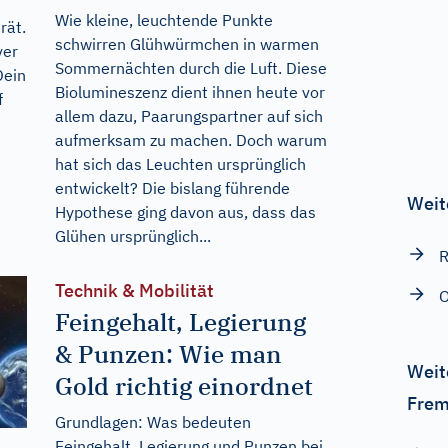
Wie kleine, leuchtende Punkte
rät.
schwirren Glühwürmchen in warmen
ver
Sommernächten durch die Luft. Diese
Dein
Biolumineszenz dient ihnen heute vor
f
allem dazu, Paarungspartner auf sich
aufmerksam zu machen. Doch warum
hat sich das Leuchten ursprünglich
entwickelt? Die bislang führende
Weit
Hypothese ging davon aus, dass das
Glühen ursprünglich...
R
Technik & Mobilität
O
Feingehalt, Legierung
& Punzen: Wie man
Weit
Gold richtig einordnet
Frem
Grundlagen: Was bedeuten
Feingehalt, Legierung und Punzen bei