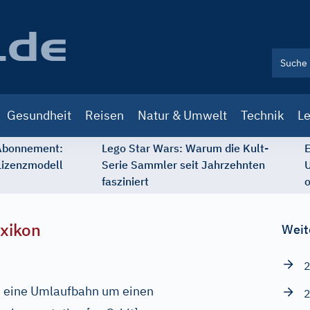
Gesundheit
Reisen
Natur & Umwelt
Technik
Le
 Abonnement:
Lego Star Wars: Warum die Kult-
E
Lizenzmodell
Serie Sammler seit Jahrzehnten
U
fasziniert
o
xikon
Weit
2
 eine Umlaufbahn um einen
2