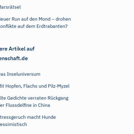
arsrätsel
euer Run auf den Mond – drohen
onflikte auf dem Erdtrabanten?
ere Artikel auf
enschaft.de
as Inseluniversum
it Hopfen, Flachs und Pilz-Myzel
lte Gedichte verraten Rückgang
er Flussdelfine in China
tressgeruch macht Hunde
essimistisch