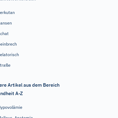
erkutan
Pansen
chat
einbrech
elatorisch
traße
ere Artikel aus dem Bereich
ndheit A-Z
ypovolämie
alleus, Anatomie