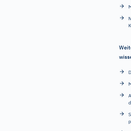
M
N
K
Weit
wiss
D
M
A
d
S
p