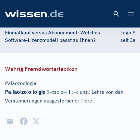
Open 
Einmalkauf versus Abonnement: Welches
Lego St
Software-Lizenzmodell passt zu Ihnen?
seit Jah
Wahrig Fremdwörterlexikon
Paläozoologie
〈
–
ɔ
–
–
〉
Pa
|
läo
|
zo
|
o
|
lo
|
g
ie
[
tso:
]
f.;
; unz.
Lehre von den
Versteinerungen ausgestorbener Tiere