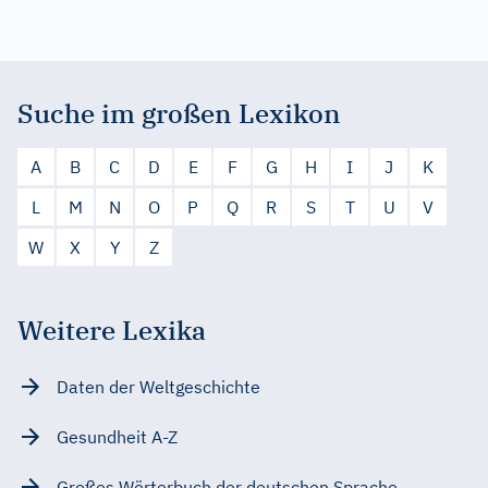
Suche im großen Lexikon
A
B
C
D
E
F
G
H
I
J
K
L
M
N
O
P
Q
R
S
T
U
V
W
X
Y
Z
Weitere Lexika
Daten der Weltgeschichte
Gesundheit A-Z
Großes Wörterbuch der deutschen Sprache