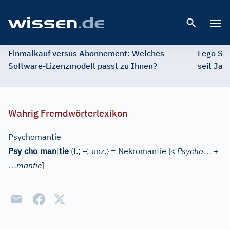
Open 
Einmalkauf versus Abonnement: Welches
Lego St
Software-Lizenzmodell passt zu Ihnen?
seit Jah
Wahrig Fremdwörterlexikon
Psychomantie
〈
–
〉
…
Psy
|
cho
|
man
|
t
ie
f.;
; unz.
= Nekromantie
[
<
Psycho
+
…
mantie
]