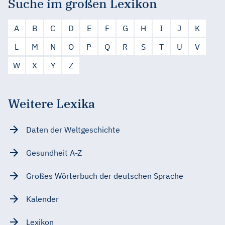
Suche im großen Lexikon
A
B
C
D
E
F
G
H
I
J
K
L
M
N
O
P
Q
R
S
T
U
V
W
X
Y
Z
Weitere Lexika
Daten der Weltgeschichte
Gesundheit A-Z
Großes Wörterbuch der deutschen Sprache
Kalender
Lexikon