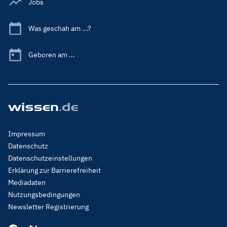
Jobs
Was geschah am ...?
Geboren am ...
Footer
Impressum
Menu
Datenschutz
Legal
Datenschutzeinstellungen
Erklärung zur Barrierefreiheit
Mediadaten
Nutzungsbedingungen
Newsletter Registrierung