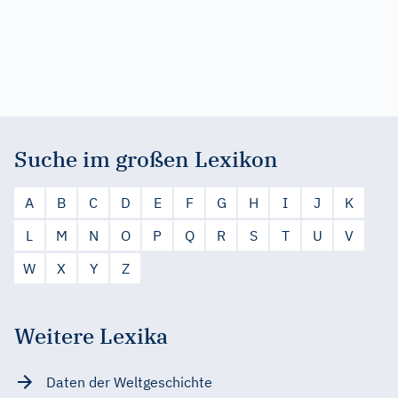
Suche im großen Lexikon
A
B
C
D
E
F
G
H
I
J
K
L
M
N
O
P
Q
R
S
T
U
V
W
X
Y
Z
Weitere Lexika
Daten der Weltgeschichte