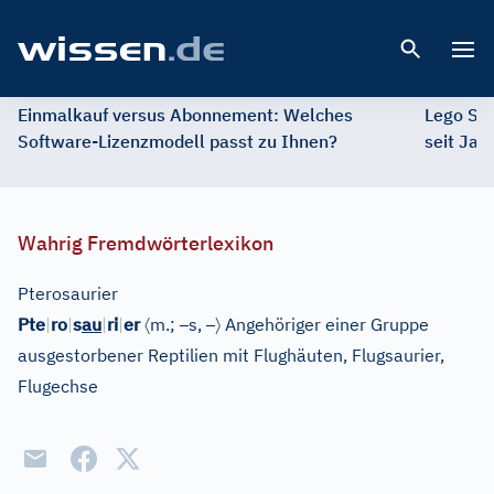
Open 
Einmalkauf versus Abonnement: Welches
Lego St
Software-Lizenzmodell passt zu Ihnen?
seit Jah
Wahrig Fremdwörterlexikon
Pterosaurier
〈
–
–
〉
Pte
|
ro
|
s
au
|
ri
|
er
m.;
s,
Angehöriger einer Gruppe
ausgestorbener Reptilien mit Flughäuten, Flugsaurier,
Flugechse