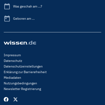
Was geschah am ...?
Geboren am ...
Footer
Impressum
Menu
Datenschutz
Legal
Datenschutzeinstellungen
Erklärung zur Barrierefreiheit
Mediadaten
Nutzungsbedingungen
Newsletter Registrierung