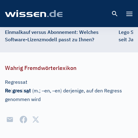
Open 
Einmalkauf versus Abonnement: Welches
Lego St
Software-Lizenzmodell passt zu Ihnen?
seit Jah
Wahrig Fremdwörterlexikon
Regressat
〈
–
–
〉
Re
|
gres
|
s
a
t
m.;
en,
en
derjenige, auf den Regress
genommen wird