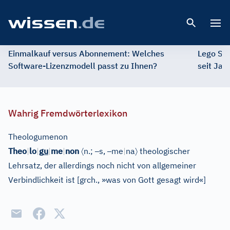
Open 
Einmalkauf versus Abonnement: Welches
Lego St
Software-Lizenzmodell passt zu Ihnen?
seit Jah
Wahrig Fremdwörterlexikon
Theologumenon
〈
–
–
〉
Theo
|
lo
|
g
u
|
me
|
non
n.;
s,
me
|
na
theologischer
Lehrsatz, der allerdings noch nicht von allgemeiner
Verbindlichkeit ist
[
grch., »was von Gott gesagt wird«
]