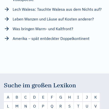
Lech Walesa: Tauchte Walesa aus dem Nichts auf?
Leben Wanzen und Läuse auf Kosten anderer?
Was bringen Warm- und Kaltfront?
Amerika – spät entdeckter Doppelkontinent
Suche im großen Lexikon
A
B
C
D
E
F
G
H
I
J
K
L
M
N
O
P
Q
R
S
T
U
V