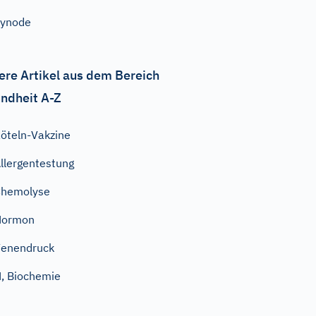
Synode
ere Artikel aus dem Bereich
ndheit A-Z
öteln-Vakzine
llergentestung
Chemolyse
Hormon
enendruck
, Biochemie