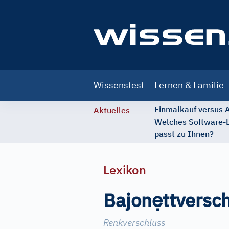
Main
Wissenstest
Lernen & Familie
navigation
Einmalkauf versus
Aktuelles
Welches Software-
passt zu Ihnen?
Lexikon
ẹ
Bajon
ttversc
Renkverschluss