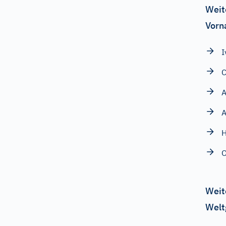
Weit
Vorn
I
A
A
O
Weit
Welt