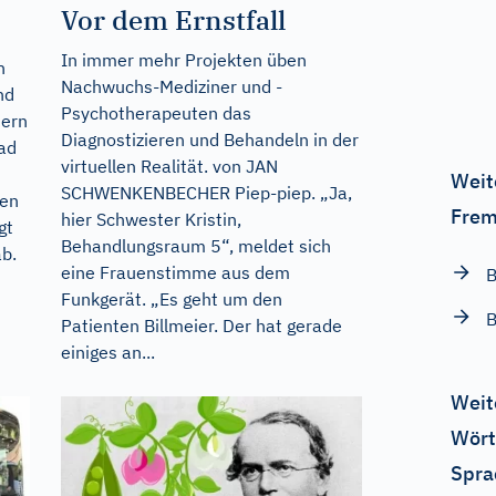
Vor dem Ernstfall
In immer mehr Projekten üben
n
Nachwuchs-Mediziner und -
nd
Psychotherapeuten das
tern
Diagnostizieren und Behandeln in der
rad
virtuellen Realität. von JAN
Weit
SCHWENKENBECHER Piep-piep. „Ja,
nen
Frem
hier Schwester Kristin,
gt
Behandlungsraum 5“, meldet sich
ab.
eine Frauenstimme aus dem
B
Funkgerät. „Es geht um den
B
Patienten Billmeier. Der hat gerade
einiges an...
Weit
Wört
Spra