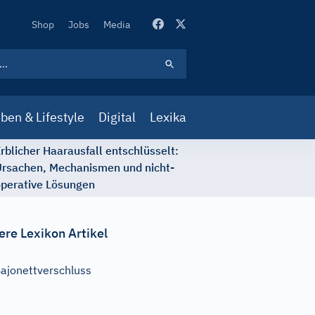
Secondary
Shop
Jobs
Media
Navigation
ben & Lifestyle
Digital
Lexika
rblicher Haarausfall entschlüsselt:
rsachen, Mechanismen und nicht-
perative Lösungen
ere Lexikon Artikel
ajonettverschluss