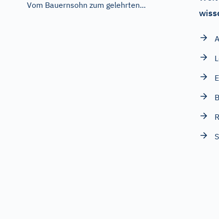
Vom Bauernsohn zum gelehrten...
wiss
A
L
E
B
R
S