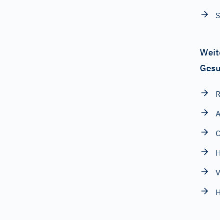
Weit
Gesu
R
A
V
H