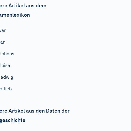
ere Artikel aus dem
amenlexikon
var
Can
lphons
loisa
Hadwig
rtlieb
ere Artikel aus den Daten der
geschichte