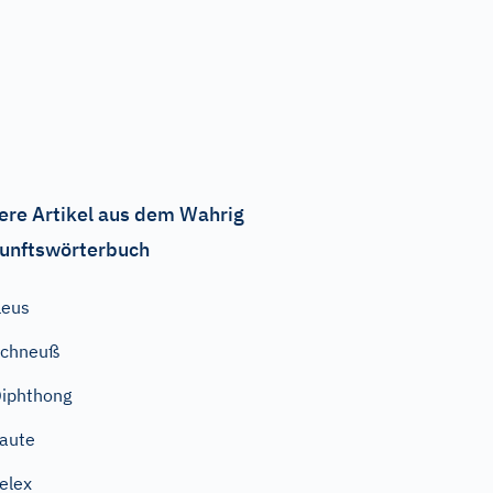
ere Artikel aus dem Wahrig
unftswörterbuch
leus
Schneuß
iphthong
aute
elex