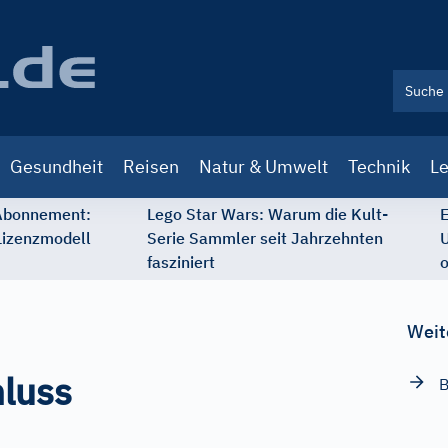
Gesundheit
Reisen
Natur & Umwelt
Technik
Le
 Abonnement:
Lego Star Wars: Warum die Kult-
E
Lizenzmodell
Serie Sammler seit Jahrzehnten
U
fasziniert
o
Weit
hluss
B