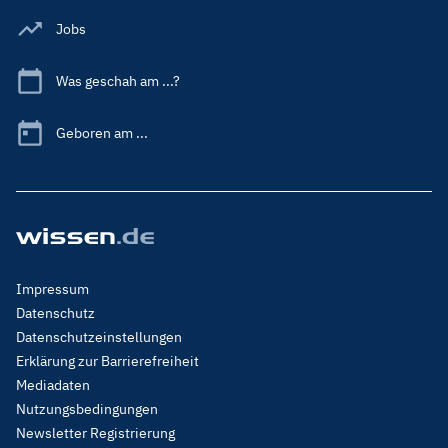
Jobs
Was geschah am ...?
Geboren am ...
Footer
Impressum
Menu
Datenschutz
Legal
Datenschutzeinstellungen
Erklärung zur Barrierefreiheit
Mediadaten
Nutzungsbedingungen
Newsletter Registrierung