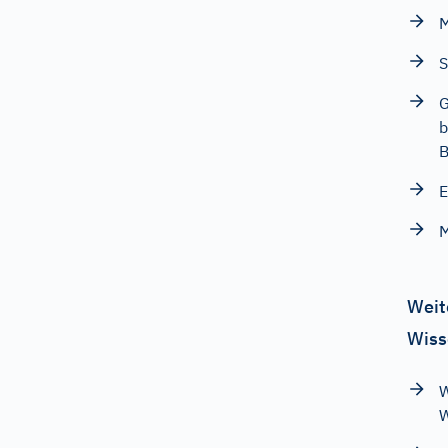
M
S
G
b
B
E
M
Weit
Wiss
W
W