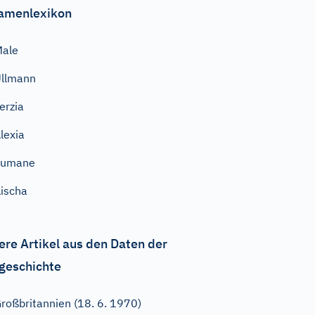
amenlexikon
Male
llmann
erzia
lexia
Fumane
ischa
ere Artikel aus den Daten der
geschichte
roßbritannien (18. 6. 1970)