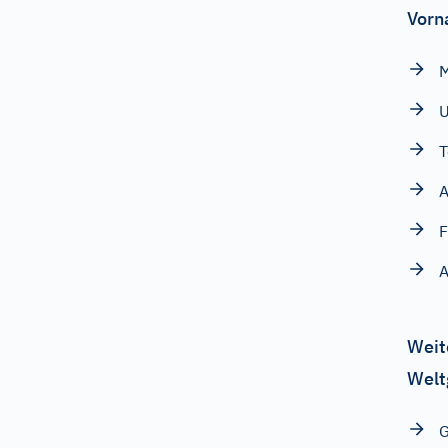
Vorn
U
T
A
A
Weit
Welt
G