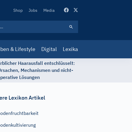
Secondary
Shop
Jobs
Media
Navigation
ben & Lifestyle
Digital
Lexika
rblicher Haarausfall entschlüsselt:
rsachen, Mechanismen und nicht-
perative Lösungen
ere Lexikon Artikel
odenfruchtbarkeit
odenkultivierung