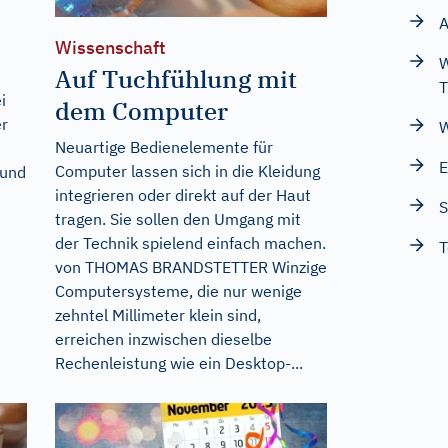
A
Wissenschaft
W
Auf Tuchfühlung mit
T
i
dem Computer
er
W
Neuartige Bedienelemente für
E
Computer lassen sich in die Kleidung
Hund
integrieren oder direkt auf der Haut
S
tragen. Sie sollen den Umgang mit
der Technik spielend einfach machen.
T
von THOMAS BRANDSTETTER Winzige
Computersysteme, die nur wenige
zehntel Millimeter klein sind,
erreichen inzwischen dieselbe
Rechenleistung wie ein Desktop-...