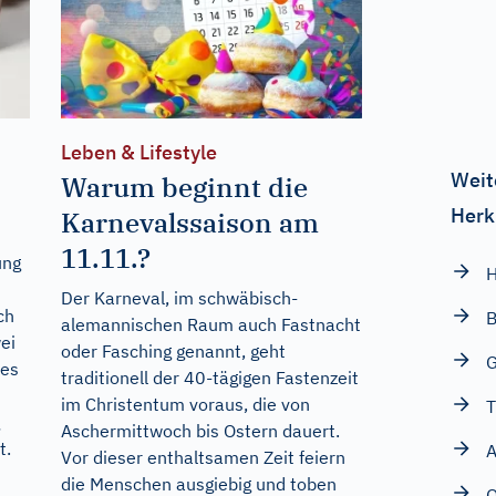
Leben & Lifestyle
Weit
Warum beginnt die
Herk
Karnevalssaison am
11.11.?
ung
H
Der Karneval, im schwäbisch-
ch
B
alemannischen Raum auch Fastnacht
ei
oder Fasching genannt, geht
G
tes
traditionell der 40-tägigen Fastenzeit
im Christentum voraus, die von
T
Aschermittwoch bis Ostern dauert.
t.
A
Vor dieser enthaltsamen Zeit feiern
die Menschen ausgiebig und toben