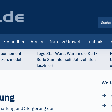
Gesundheit
Reisen
Natur & Umwelt
Technik
Le
 Abonnement:
Lego Star Wars: Warum die Kult-
E
Lizenzmodell
Serie Sammler seit Jahrzehnten
U
fasziniert
o
Weit
rung
B
B
altung und Steigerung der