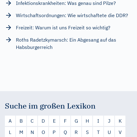
Infektionskrankheiten: Was genau sind Pilze?
Wirtschaftsordnungen: Wie wirtschaftete die DDR?
Freizeit: Warum ist uns Freizeit so wichtig?
Roths Radetzkymarsch: Ein Abgesang auf das
Habsburgerreich
Suche im großen Lexikon
A
B
C
D
E
F
G
H
I
J
K
L
M
N
O
P
Q
R
S
T
U
V