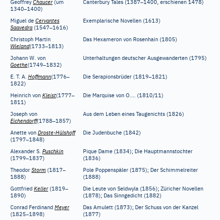
–
Geoffrey
Chaucer
(um
Canterbury Tales (1387
1400, erschienen 1478)
–
1340
1400)
Miguel de
Cervantes
Exemplarische Novellen (1613)
–
Saavedra
(1547
1616)
Christoph Martin
Das Hexameron von Rosenhain (1805)
–
Wieland
(1733
1813)
Johann W. von
Unterhaltungen deutscher Ausgewanderten (1795)
–
Goethe
(1749
1832)
–
–
E. T. A.
Hoffmann
(1776
Die Serapionsbrüder (1819
1821)
1822)
–
Heinrich von
Kleist
(1777
Die Marquise von O.... (1810/11)
1811)
Joseph von
Aus dem Leben eines Taugenichts (1826)
–
Eichendorff
(1788
1857)
Anette von
Droste-Hülshoff
Die Judenbuche (1842)
–
(1797
1848)
Alexander S.
Puschkin
Pique Dame (1834); Die Hauptmannstochter
–
(1799
1837)
(1836)
–
Theodor
Storm
(1817
Pole Poppenspäler (1875); Der Schimmelreiter
1888)
(1888)
–
Gottfried
Keller
(1819
Die Leute von Seldwyla (1856); Züricher Novellen
1890)
(1878); Das Sinngedicht (1882)
Conrad Ferdinand
Meyer
Das Amulett (1873); Der Schuss von der Kanzel
–
(1825
1898)
(1877)