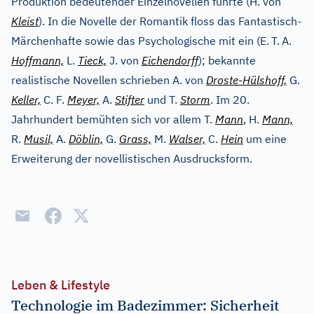
Produktion bedeutender Einzelnovellen führte (H. von
Kleist
). In die Novelle der Romantik floss das Fantastisch-
Märchenhafte sowie das Psychologische mit ein (E.
T.
A.
Hoffmann,
L.
Tieck,
J. von
Eichendorff
); bekannte
realistische Novellen schrieben A. von
Droste-Hülshoff,
G.
Keller,
C. F.
Meyer,
A.
Stifter
und T.
Storm
. Im 20.
Jahrhundert bemühten sich vor allem T.
Mann
, H.
Mann,
R.
Musil,
A.
Döblin,
G.
Grass,
M.
Walser,
C.
Hein
um eine
Erweiterung der novellistischen Ausdrucksform.
Leben & Lifestyle
Technologie im Badezimmer: Sicherheit