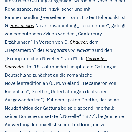
literarische Gattung ausgebildet wurde die Novelle in der
Renaissance, meist in zyklischer und mit
Rahmenhandlung versehener Form. Erster Höhepunkt ist
G.
Boccaccios
Novellensammlung „Decamerone“, gefolgt
von bedeutenden Zyklen wie den „Canterbury-
Erzählungen“ in Versen von G.
Chaucer,
dem
„Heptameron“ der
Margarete von Navarra
und den
„Exemplarischen Novellen“ von M. de
Cervantes
Saavedra
. Im 18. Jahrhundert knüpfte die Gattung in
Deutschland zunächst an die romanische
Novellentradition an (C. M. Wieland „Hexameron von
Rosenhain“, Goethe „Unterhaltungen deutscher
Ausgewanderten“). Mit dem späten Goethe, der seine
Neudefinition der Gattung beispielgebend innerhalb
seiner Romane umsetzte („Novelle“ 1827), begann eine
Aufwertung der novellistischen Textform, die zur