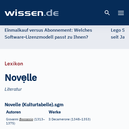
Open 
Einmalkauf versus Abonnement: Welches
Lego St
Software-Lizenzmodell passt zu Ihnen?
seit Jah
Lexikon
ẹ
Nov
lle
Literatur
Novelle (Kulturtabelle).sgm
Autoren
Werke
–
–
Giovanni
Boccaccio
(1313
Il Decamerone (1348
1353)
1375)