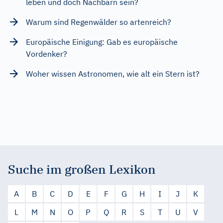
leben und doch Nachbarn sein?
Warum sind Regenwälder so artenreich?
Europäische Einigung: Gab es europäische
Vordenker?
Woher wissen Astronomen, wie alt ein Stern ist?
Suche im großen Lexikon
A
B
C
D
E
F
G
H
I
J
K
L
M
N
O
P
Q
R
S
T
U
V