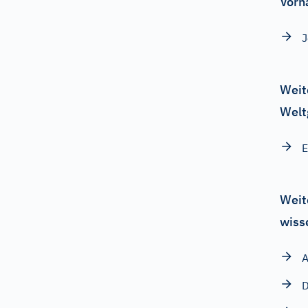
Vorn
J
Weit
Welt
E
Weit
wiss
A