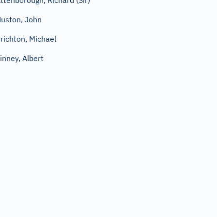
ttenborough, Richard (Sir)
uston, John
richton, Michael
inney, Albert