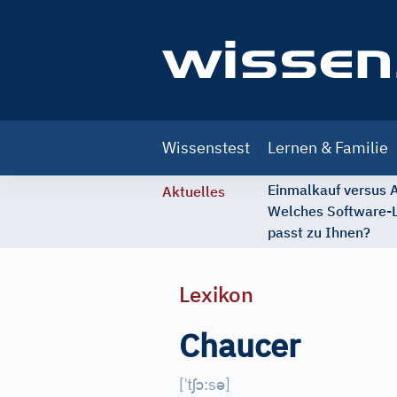
Main
Wissenstest
Lernen & Familie
navigation
Einmalkauf versus
Aktuelles
Welches Software-
passt zu Ihnen?
Lexikon
Chaucer
ˈ
ʃ
ɔ
ə
[
t
:s
]