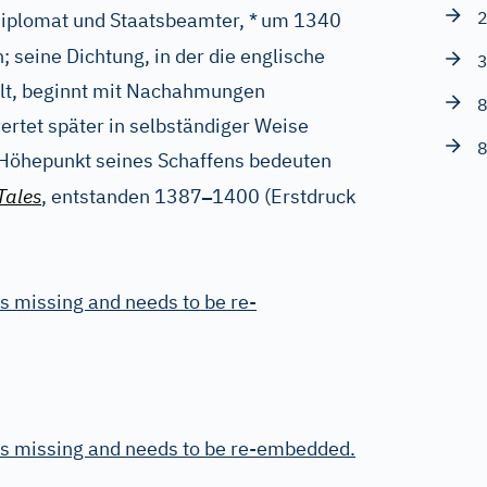
2
Diplomat und Staatsbeamter, *
um 1340
 seine Dichtung, in der die englische
3
felt, beginnt mit Nachahmungen
8
ertet später in selbständiger Weise
8
 Höhepunkt seines Schaffens bedeuten
–
Tales
, entstanden 1387
1400 (Erstdruck
s missing and needs to be re-
is missing and needs to be re-embedded.