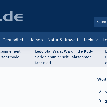
Gesundheit
Reisen
Natur & Umwelt
Technik
Le
 Abonnement:
Lego Star Wars: Warum die Kult-
E
Lizenzmodell
Serie Sammler seit Jahrzehnten
U
fasziniert
o
Weit
9
2