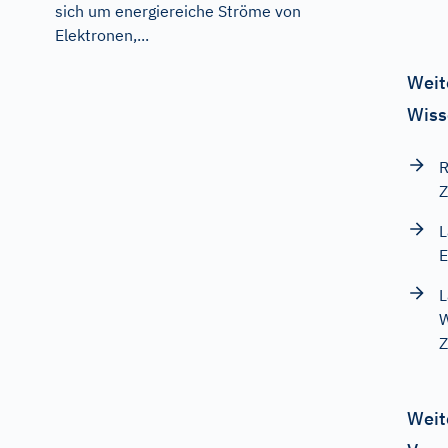
sich um energiereiche Ströme von
Elektronen,...
Weit
Wiss
R
Z
L
E
L
W
Z
Weit