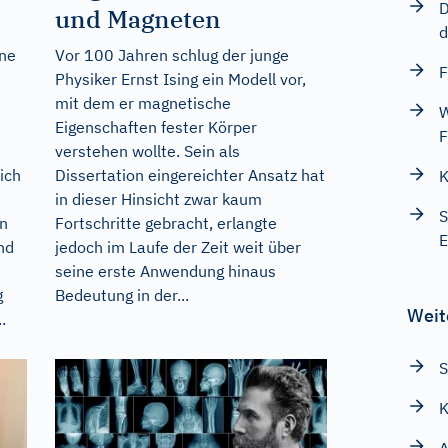
D
und Magneten
d
ine
Vor 100 Jahren schlug der junge
F
Physiker Ernst Ising ein Modell vor,
mit dem er magnetische
W
Eigenschaften fester Körper
F
verstehen wollte. Sein als
ich
Dissertation eingereichter Ansatz hat
K
in dieser Hinsicht zwar kaum
S
en
Fortschritte gebracht, erlangte
E
nd
jedoch im Laufe der Zeit weit über
seine erste Anwendung hinaus
g
Bedeutung in der...
Weit
.
S
K