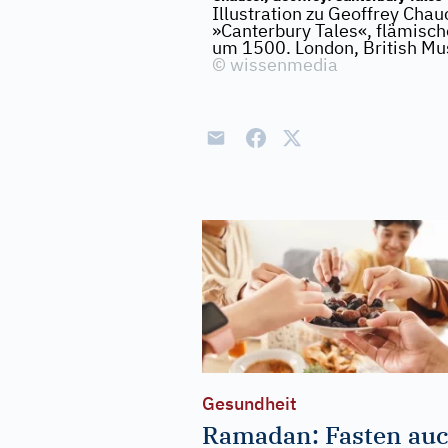
Illustration zu Geoffrey Chau
»Canterbury Tales«, flämisch
um 1500. London, British M
©
wissenmedia
Gesundheit
Ramadan: Fasten au