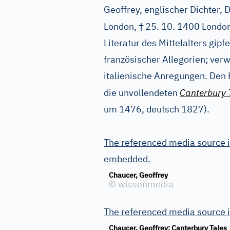
Geoffrey, englischer Dichter, 
†
London,
25. 10. 1400 London;
Literatur des Mittelalters gip
französischer Allegorien; verw
italienische Anregungen. Den
die unvollendeten
Canterbury 
um 1476, deutsch 1827).
The referenced media source i
embedded.
Chaucer, Geoffrey
©
wissenmedia
The referenced media source 
Chaucer, Geoffrey: Canterbury Tales