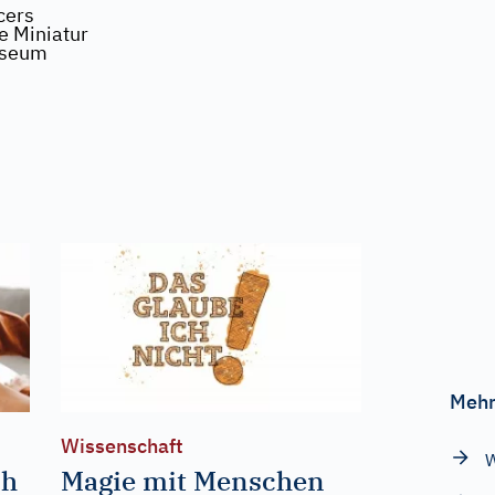
cers
e Miniatur
useum
Mehr
Wissenschaft
W
ch
Magie mit Menschen