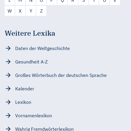
L
M
N
O
P
Q
R
S
T
U
V
W
X
Y
Z
Weitere Lexika
Daten der Weltgeschichte
Gesundheit A-Z
Großes Wörterbuch der deutschen Sprache
Kalender
Lexikon
Vornamenlexikon
Wahrig Fremdwörterlexikon