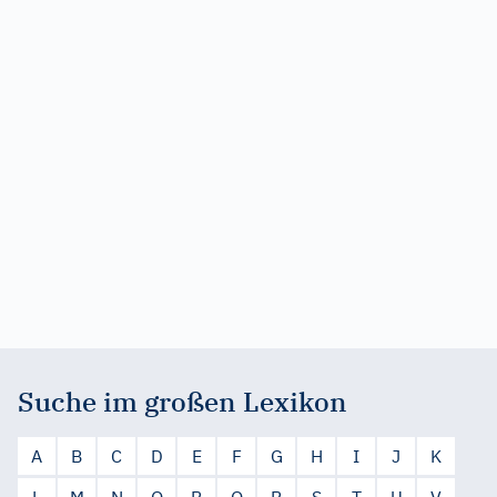
Suche im großen Lexikon
A
B
C
D
E
F
G
H
I
J
K