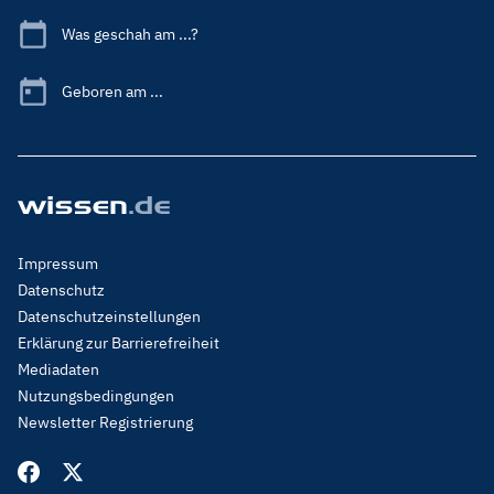
Was geschah am ...?
Geboren am ...
Footer
Impressum
Menu
Datenschutz
Legal
Datenschutzeinstellungen
Erklärung zur Barrierefreiheit
Mediadaten
Nutzungsbedingungen
Newsletter Registrierung