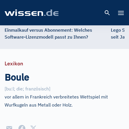
Open 
Einmalkauf versus Abonnement: Welches
Lego St
Software-Lizenzmodell passt zu Ihnen?
seit Jah
Lexikon
Boule
[
bu:l; die; französisch
]
vor allem in Frankreich verbreitetes Wettspiel mit
Wurfkugeln aus Metall oder Holz.