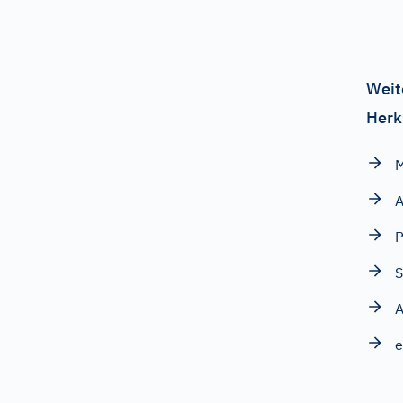
Weit
Herk
A
P
S
A
e