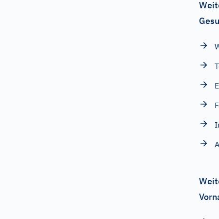
Weit
Gesu
T
E
F
I
A
Weit
Vorn