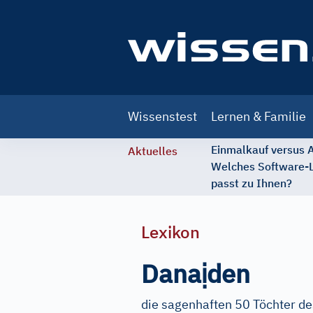
Main
Wissenstest
Lernen & Familie
navigation
Einmalkauf versus
Aktuelles
Welches Software-
passt zu Ihnen?
Lexikon
ị
Dana
den
die sagenhaften 50 Töchter d