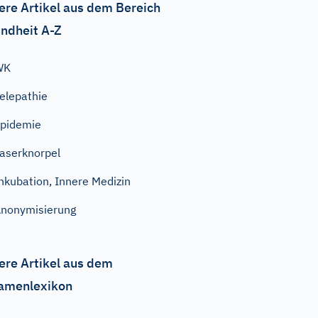
ere Artikel aus dem Bereich
ndheit A-Z
WK
elepathie
pidemie
aserknorpel
nkubation, Innere Medizin
nonymisierung
ere Artikel aus dem
amenlexikon