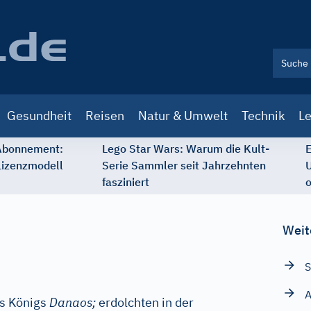
Gesundheit
Reisen
Natur & Umwelt
Technik
Le
 Abonnement:
Lego Star Wars: Warum die Kult-
E
Lizenzmodell
Serie Sammler seit Jahrzehnten
U
fasziniert
o
Weit
S
A
es Königs
Danaos;
erdolchten in der