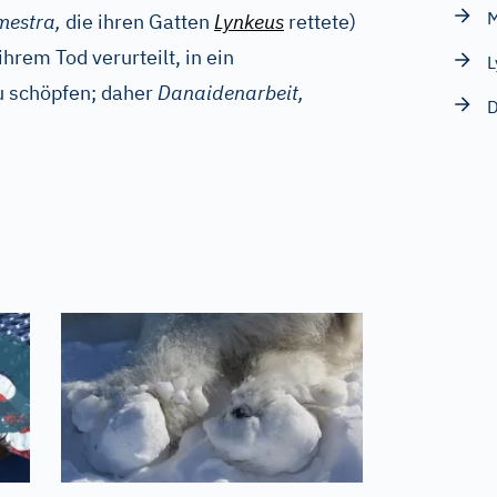
M
mestra,
die ihren Gatten
Lynkeus
rettete)
rem Tod verurteilt, in ein
L
u schöpfen; daher
Danaidenarbeit,
D