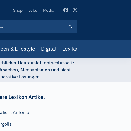
Secondary
Shop
Jobs
Media
Navigation
ben & Lifestyle
Digital
Lexika
rblicher Haarausfall entschlüsselt:
rsachen, Mechanismen und nicht-
perative Lösungen
ere Lexikon Artikel
alieri, Antonio
rgolis