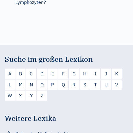
Lymphozyten?
Suche im großen Lexikon
A
B
C
D
E
F
G
H
I
J
K
L
M
N
O
P
Q
R
S
T
U
V
W
X
Y
Z
Weitere Lexika